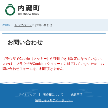
ペ
メ
ー
ニ
ジ
ュ
の
ー
先
を
トップページ
>
お問い合わせ
現在地
頭
飛
で
ば
本
す
し
文
お問い合わせ
。
て
本
文
へ
ブラウザでCookie（クッキー）が使用できる設定になっていない、
または、ブラウザがCookie（クッキー）に対応していないため、お
問い合わせフォームをご利用頂けません。
サイトマップ
著作権について
免責事項
情報セキュリティーポリシー