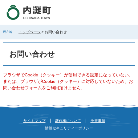
ペ
メ
ー
ニ
ジ
ュ
の
ー
先
を
トップページ
>
お問い合わせ
現在地
頭
飛
で
ば
本
す
し
文
お問い合わせ
。
て
本
文
へ
ブラウザでCookie（クッキー）が使用できる設定になっていない、
または、ブラウザがCookie（クッキー）に対応していないため、お
問い合わせフォームをご利用頂けません。
サイトマップ
著作権について
免責事項
情報セキュリティーポリシー