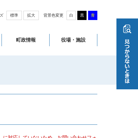
ズ
標準
拡大
背景色変更
白
黒
青
町政情報
役場・施設
キー）に対応していないため、お問い合わせフォ