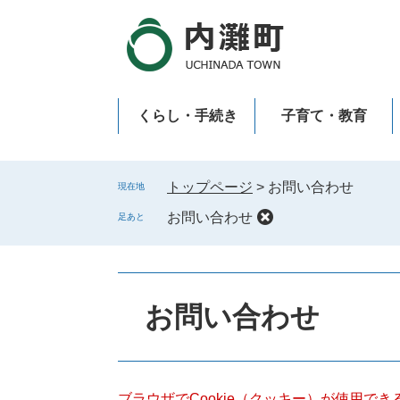
ペ
メ
ー
ニ
ジ
ュ
の
ー
先
を
くらし・手続き
子育て・教育
頭
飛
で
ば
新型コロナウイルス感染症
す
し
。
て
トップページ
>
お問い合わせ
現在地
本
お問い合わせ
足あと
文
へ
本
文
お問い合わせ
ブラウザでCookie（クッキー）が使用で