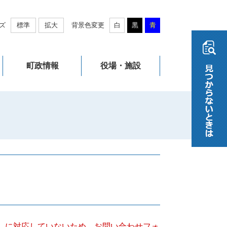
ズ
標準
拡大
背景色変更
白
黒
青
町政情報
役場・施設
キー）に対応していないため、お問い合わせフォ