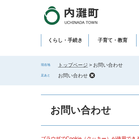
ペ
メ
ー
ニ
ジ
ュ
の
ー
先
を
くらし・手続き
子育て・教育
頭
飛
で
ば
新型コロナウイルス感染症
す
し
。
て
トップページ
>
お問い合わせ
現在地
本
お問い合わせ
足あと
文
へ
本
文
お問い合わせ
ブラウザでCookie（クッキー）が使用で