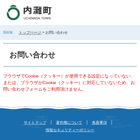
ペ
メ
ー
ニ
ジ
ュ
の
ー
先
を
トップページ
>
お問い合わせ
現在地
頭
飛
で
ば
本
す
し
文
お問い合わせ
。
て
本
文
へ
ブラウザでCookie（クッキー）が使用できる設定になっていない、
または、ブラウザがCookie（クッキー）に対応していないため、お
問い合わせフォームをご利用頂けません。
サイトマップ
著作権について
免責事項
情報セキュリティーポリシー