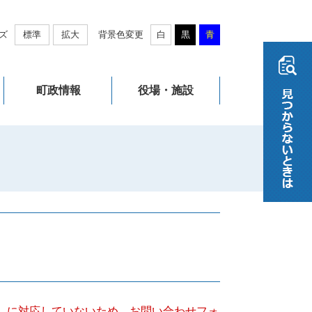
ズ
標準
拡大
背景色変更
白
黒
青
町政情報
役場・施設
キー）に対応していないため、お問い合わせフォ