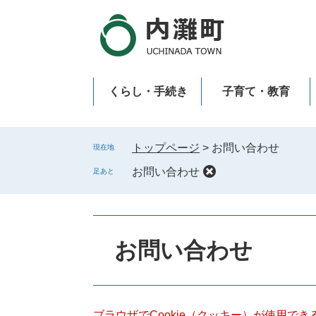
ペ
メ
ー
ニ
ジ
ュ
の
ー
先
を
くらし・手続き
子育て・教育
頭
飛
で
ば
新型コロナウイルス感染症
す
し
。
て
トップページ
>
お問い合わせ
現在地
本
お問い合わせ
足あと
文
へ
本
文
お問い合わせ
ブラウザでCookie（クッキー）が使用で