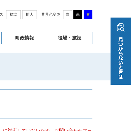
ズ
標準
拡大
背景色変更
白
黒
青
町政情報
役場・施設
キー）に対応していないため、お問い合わせフォ