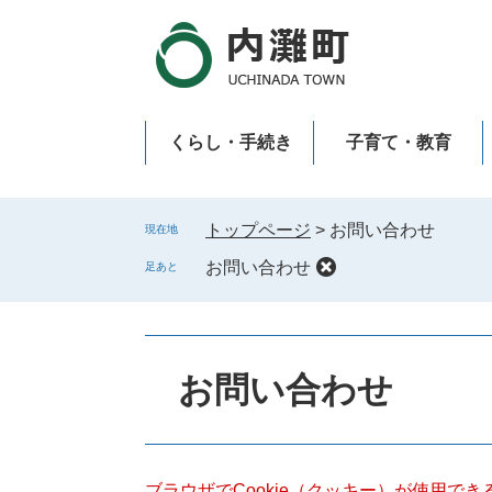
ペ
メ
ー
ニ
ジ
ュ
の
ー
先
を
くらし・手続き
子育て・教育
頭
飛
で
ば
新型コロナウイルス感染症
す
し
。
て
トップページ
>
お問い合わせ
現在地
本
お問い合わせ
足あと
文
へ
本
文
お問い合わせ
ブラウザでCookie（クッキー）が使用で