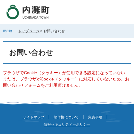
ペ
メ
ー
ニ
ジ
ュ
の
ー
先
を
トップページ
>
お問い合わせ
現在地
頭
飛
で
ば
本
す
し
文
お問い合わせ
。
て
本
文
へ
ブラウザでCookie（クッキー）が使用できる設定になっていない、
または、ブラウザがCookie（クッキー）に対応していないため、お
問い合わせフォームをご利用頂けません。
サイトマップ
著作権について
免責事項
情報セキュリティーポリシー