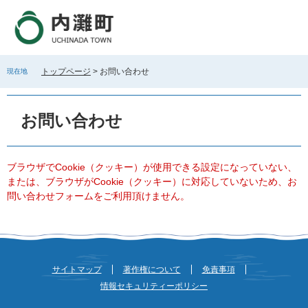
ペ
メ
ー
ニ
ジ
ュ
の
ー
先
を
トップページ
>
お問い合わせ
現在地
頭
飛
で
ば
本
す
し
文
お問い合わせ
。
て
本
文
へ
ブラウザでCookie（クッキー）が使用できる設定になっていない、
または、ブラウザがCookie（クッキー）に対応していないため、お
問い合わせフォームをご利用頂けません。
サイトマップ
著作権について
免責事項
情報セキュリティーポリシー