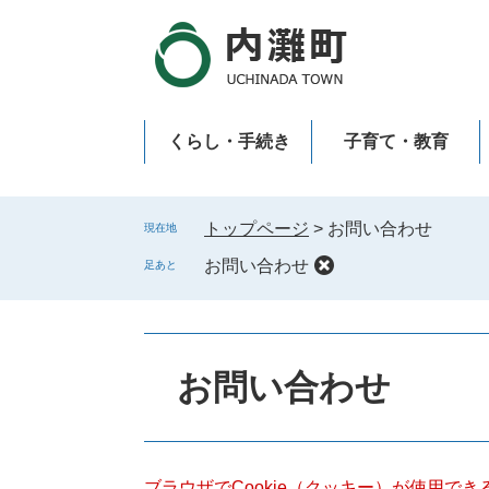
ペ
メ
ー
ニ
ジ
ュ
の
ー
先
を
くらし・手続き
子育て・教育
頭
飛
で
ば
新型コロナウイルス感染症
す
し
。
て
トップページ
>
お問い合わせ
現在地
本
お問い合わせ
足あと
文
へ
本
文
お問い合わせ
ブラウザでCookie（クッキー）が使用で