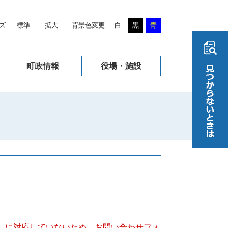
ズ
標準
拡大
背景色変更
白
黒
青
町政情報
役場・施設
キー）に対応していないため、お問い合わせフォ