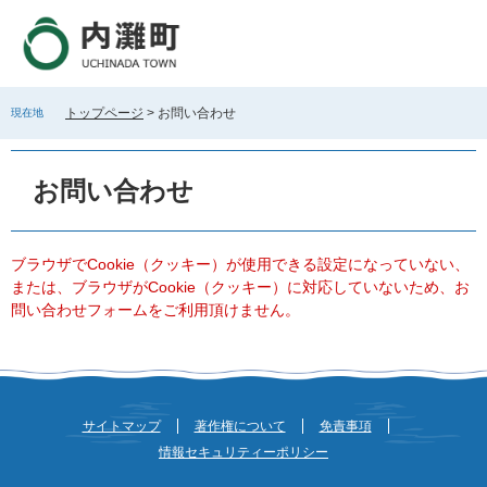
ペ
メ
ー
ニ
ジ
ュ
の
ー
先
を
トップページ
>
お問い合わせ
現在地
頭
飛
で
ば
本
す
し
文
お問い合わせ
。
て
本
文
へ
ブラウザでCookie（クッキー）が使用できる設定になっていない、
または、ブラウザがCookie（クッキー）に対応していないため、お
問い合わせフォームをご利用頂けません。
サイトマップ
著作権について
免責事項
情報セキュリティーポリシー