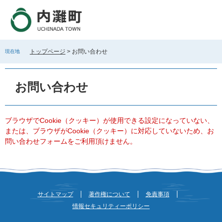
ペ
メ
ー
ニ
ジ
ュ
の
ー
先
を
トップページ
>
お問い合わせ
現在地
頭
飛
で
ば
本
す
し
文
お問い合わせ
。
て
本
文
へ
ブラウザでCookie（クッキー）が使用できる設定になっていない、
または、ブラウザがCookie（クッキー）に対応していないため、お
問い合わせフォームをご利用頂けません。
サイトマップ
著作権について
免責事項
情報セキュリティーポリシー