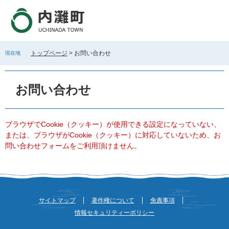
ペ
メ
ー
ニ
ジ
ュ
の
ー
先
を
トップページ
>
お問い合わせ
現在地
頭
飛
で
ば
本
す
し
文
お問い合わせ
。
て
本
文
へ
ブラウザでCookie（クッキー）が使用できる設定になっていない、
または、ブラウザがCookie（クッキー）に対応していないため、お
問い合わせフォームをご利用頂けません。
サイトマップ
著作権について
免責事項
情報セキュリティーポリシー