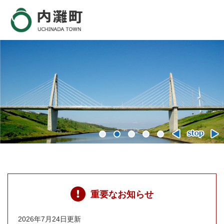
ペ
メ
ー
ニ
ジ
ュ
の
ー
先
を
頭
飛
で
ば
す
し
。
て
本
文
へ
本
文
重要なお知らせ
2026年7月24日更新