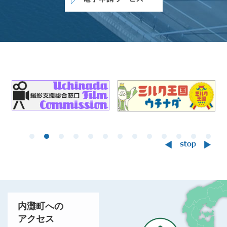
関
連
リ
ン
ク
内灘町への
アクセス