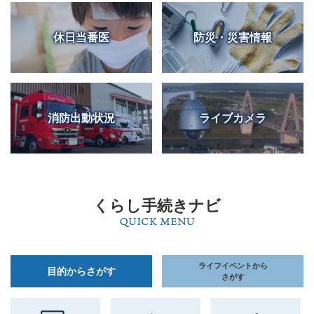
休日当番医
防災・災害情報
消防出動状況
ライブカメラ
くらし手続きナビ
ライフイベントから
目的からさがす
さがす
目
的