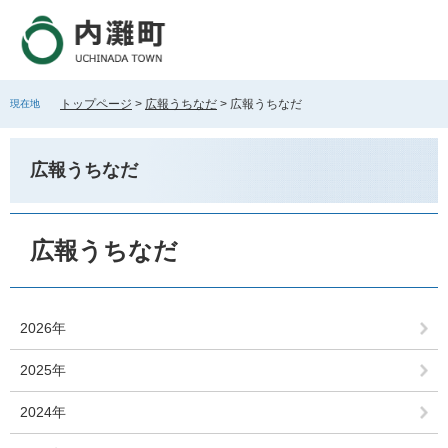
ペ
メ
ー
ニ
ジ
ュ
の
ー
先
を
トップページ
>
広報うちなだ
>
広報うちなだ
現在地
頭
飛
で
ば
す
し
広報うちなだ
。
て
本
文
本
へ
文
広報うちなだ
2026年
2025年
2024年