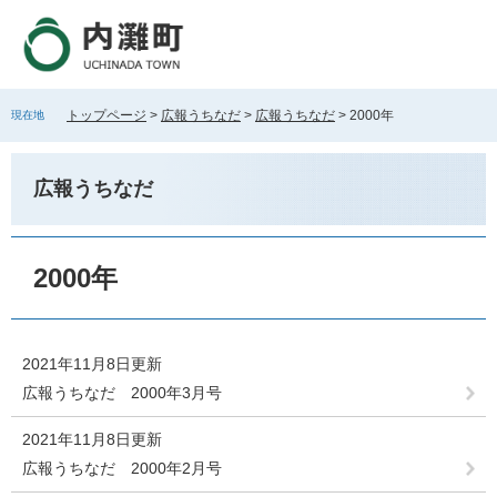
ペ
メ
ー
ニ
ジ
ュ
の
ー
先
を
トップページ
>
広報うちなだ
>
広報うちなだ
>
2000年
現在地
頭
飛
で
ば
す
し
広報うちなだ
。
て
本
文
本
へ
文
2000年
2021年11月8日更新
広報うちなだ 2000年3月号
2021年11月8日更新
広報うちなだ 2000年2月号