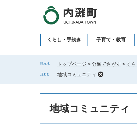
ペ
メ
ー
ニ
ジ
ュ
の
ー
先
を
くらし・手続き
子育て・教育
頭
飛
で
ば
新型コロナウイルス感染症
す
し
。
て
トップページ
>
分類でさがす
>
くら
現在地
本
地域コミュニティ
足あと
文
へ
本
文
地域コミュニティ