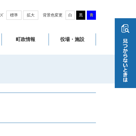
ズ
標準
拡大
背景色変更
白
黒
青
町政情報
役場・施設