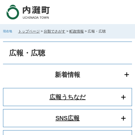
ペ
メ
ー
ニ
ジ
ュ
の
ー
先
を
トップページ
>
分類でさがす
>
町政情報
>
広報・広聴
現在地
頭
飛
で
ば
本
す
し
文
広報・広聴
。
て
本
文
へ
新着情報
広報うちなだ
SNS広報