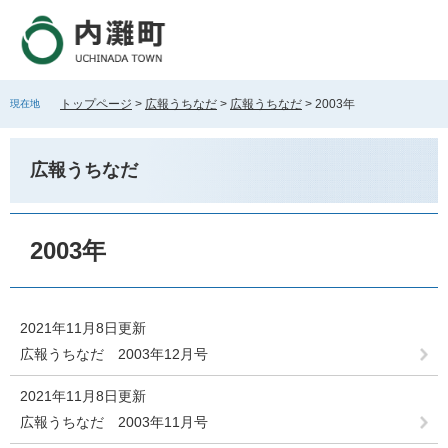
ペ
メ
ー
ニ
ジ
ュ
の
ー
先
を
トップページ
>
広報うちなだ
>
広報うちなだ
>
2003年
現在地
頭
飛
で
ば
す
し
広報うちなだ
。
て
本
文
本
へ
文
2003年
2021年11月8日更新
広報うちなだ 2003年12月号
2021年11月8日更新
広報うちなだ 2003年11月号