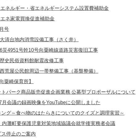
新エネルギー・省エネルギーシステム設置費補助金
省エネ家電買換促進補助金
月号
 大清台地内消雪設備工事（さく井）
6災4951号幹10号向粟崎線道路災害復旧工事
 歴史民俗資料館耐震改修工事
 西荒屋公民館周辺一帯整備工事（基盤整備）
【向粟崎保育所】
ットパーク商品販売促進企画業務 公募型プロポーザルについて
7月会議の録画映像をYouTubeに公開しました
キング～食べ物のはたらきについてのクイズと調理実習～
回 内灘町要保護児童対策地域協議会就学後実務者会議
ビス停止のご案内