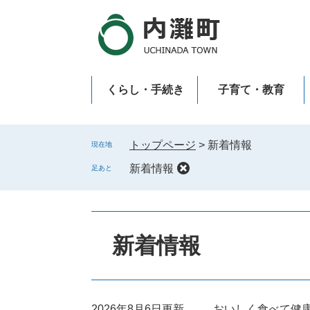
ペ
メ
ー
ニ
ジ
ュ
の
ー
先
を
くらし・手続き
子育て・教育
頭
飛
で
ば
新型コロナウイルス感染症
す
し
。
て
トップページ
>
新着情報
現在地
本
新着情報
足あと
文
へ
本
文
新着情報
2026年8月6日更新
おいしく食べて健