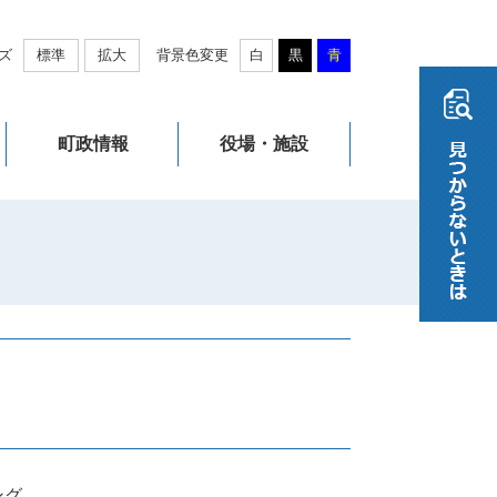
ズ
標準
拡大
背景色変更
白
黒
青
町政情報
役場・施設
ング