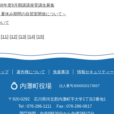
8年度9月開講講座受講生募集
～夏休み期間の自習室開放について～
ついて
 [
11
] [
12
] [
13
] [
14
] [
15
]
マップ
著作権について
免責事項
情報セキュリティー
内灘町役場
法人番号3000020173657
〒920-0292 石川県河北郡内灘町字大学1丁目2番地1
Tel : 076-286-1111
Fax : 076-286-0617
開庁時間：午前8時30分から午後5時15分