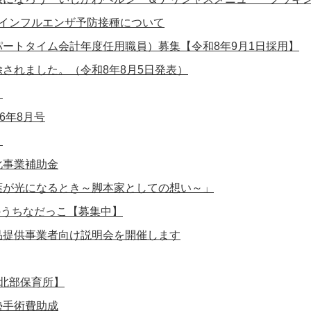
者インフルエンザ予防接種について
ートタイム会計年度任用職員）募集【令和8年9月1日採用】
されました。（令和8年8月5日発表）
り
6年8月号
り
化事業補助金
葉が光になるとき～脚本家としての想い～」
のうちなだっこ【募集中】
品提供事業者向け説明会を開催します
北部保育所】
勢手術費助成