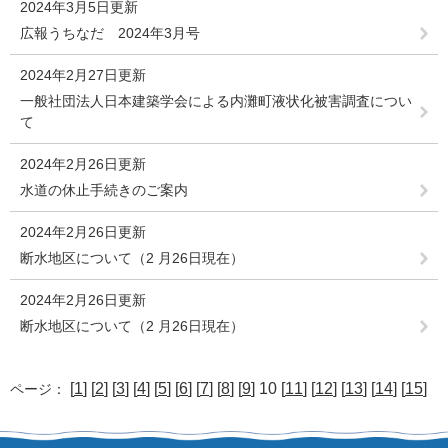
2024年3月5日更新
広報うちなだ 2024年3月号
2024年2月27日更新
一般社団法人日本建築学会による内灘町液状化被害調査につい
て
2024年2月26日更新
水道の休止手続きのご案内
2024年2月26日更新
断水地区について（2 月26日現在）
2024年2月26日更新
断水地区について（2 月26日現在）
[
1
] [
2
] [
3
] [
4
] [
5
] [
6
] [
7
] [
8
] [
9
] 10 [
11
] [
12
] [
13
] [
14
] [
15
]
ページ：