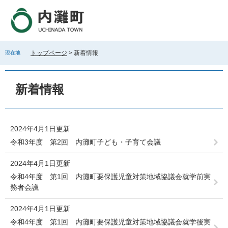
ペ
メ
ー
ニ
ジ
ュ
の
ー
先
を
トップページ
>
新着情報
現在地
頭
飛
で
ば
本
す
し
文
新着情報
。
て
本
文
へ
2024年4月1日更新
令和3年度 第2回 内灘町子ども・子育て会議
2024年4月1日更新
令和4年度 第1回 内灘町要保護児童対策地域協議会就学前実
務者会議
2024年4月1日更新
令和4年度 第1回 内灘町要保護児童対策地域協議会就学後実