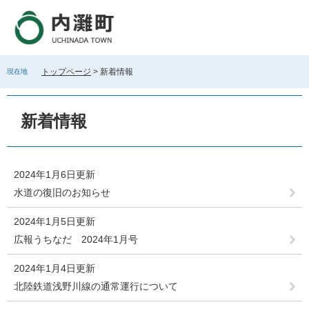
ペ
メ
ー
ニ
ジ
ュ
の
ー
先
を
トップページ
>
新着情報
現在地
頭
飛
で
ば
本
す
し
文
新着情報
。
て
本
文
へ
2024年1月6日更新
水道の復旧のお知らせ
2024年1月5日更新
広報うちなだ 2024年1月号
2024年1月4日更新
北陸鉄道浅野川線の通常運行について