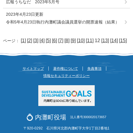
広報うちなだ 2023年5月号
2023年4月23日更新
令和5年4月23日執行内灘町議会議員選挙の開票速報（結果）
[
1
] [
2
] [
3
] [
4
] [
5
] [
6
] [
7
] [
8
] [
9
] [
10
] [
11
] 12 [
13
] [
14
] [
15
]
ページ：
サイトマップ
著作権について
免責事項
情報セキュリティーポリシー
内灘町役場
法人番号3000020173657
〒920-0292 石川県河北郡内灘町字大学1丁目2番地1