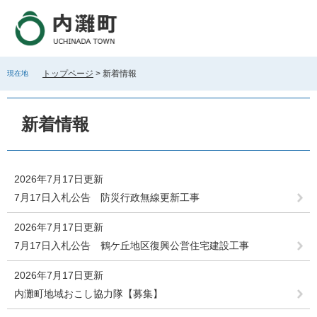
ペ
メ
ー
ニ
ジ
ュ
の
ー
先
を
トップページ
>
新着情報
現在地
頭
飛
で
ば
本
す
し
文
新着情報
。
て
本
文
へ
2026年7月17日更新
7月17日入札公告 防災行政無線更新工事
2026年7月17日更新
7月17日入札公告 鶴ケ丘地区復興公営住宅建設工事
2026年7月17日更新
内灘町地域おこし協力隊【募集】