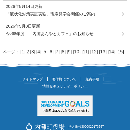
2026年5月14日更新
「液状化対策実証実験」現場見学会開催のご案内
2026年5月8日更新
令和8年度 「内灘あんやとカフェ」のお知らせ
[
1
] 2 [
3
] [
4
] [
5
] [
6
] [
7
] [
8
] [
9
] [
10
] [
11
] [
12
] [
13
] [
14
] [
15
]
ページ：
サイトマップ
著作権について
免責事項
情報セキュリティーポリシー
内灘町役場
法人番号3000020173657