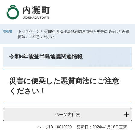
ペ
メ
ー
ニ
ジ
ュ
の
ー
先
を
トップページ
>
令和6年能登半島地震関連情報
>
災害に便乗した悪質
現在地
頭
飛
商法にご注意ください！
で
ば
す
し
。
て
令和6年能登半島地震関連情報
本
文
へ
本
文
災害に便乗した悪質商法にご注意
ください！
ページ内目次
ページID：0015620
更新日：2024年1月18日更新