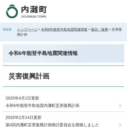
ペ
メ
ー
ニ
ジ
ュ
の
ー
先
を
トップページ
>
令和6年能登半島地震関連情報
>
復旧・復興
>
災害復
現在地
頭
飛
興計画
で
ば
す
し
。
て
令和6年能登半島地震関連情報
本
文
へ
本
文
災害復興計画
2025年4月1日更新
令和6年能登半島地震内灘町災害復興計画
2025年2月14日更新
第4回内灘町災害復興計画検討委員会を開催しました