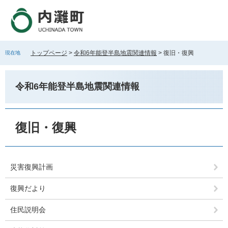
ペ
メ
ー
ニ
ジ
ュ
の
ー
先
を
トップページ
>
令和6年能登半島地震関連情報
>
復旧・復興
現在地
頭
飛
で
ば
す
し
令和6年能登半島地震関連情報
。
て
本
文
本
へ
文
復旧・復興
災害復興計画
復興だより
住民説明会