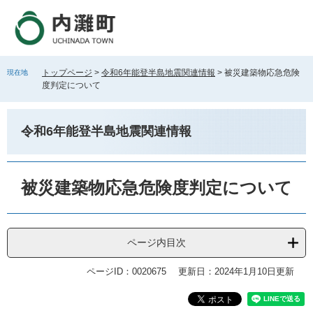
ペ
メ
ー
ニ
ジ
ュ
の
ー
先
を
トップページ
>
令和6年能登半島地震関連情報
>
被災建築物応急危険
現在地
頭
飛
度判定について
で
ば
す
し
。
て
令和6年能登半島地震関連情報
本
文
へ
本
文
被災建築物応急危険度判定について
ページ内目次
ページID：0020675
更新日：2024年1月10日更新