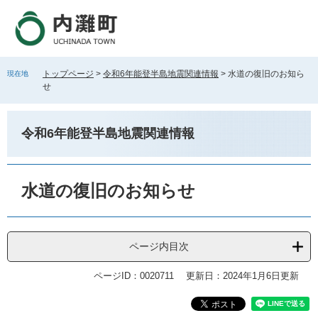
ペ
メ
ー
ニ
ジ
ュ
の
ー
先
を
トップページ
>
令和6年能登半島地震関連情報
>
水道の復旧のお知ら
現在地
頭
飛
せ
で
ば
す
し
。
て
令和6年能登半島地震関連情報
本
文
へ
本
文
水道の復旧のお知らせ
ページ内目次
ページID：0020711
更新日：2024年1月6日更新