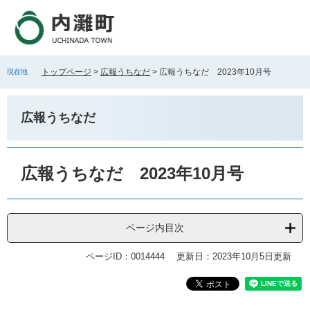
ペ
メ
ー
ニ
ジ
ュ
の
ー
先
を
トップページ
>
広報うちなだ
>
広報うちなだ 2023年10月号
現在地
頭
飛
で
ば
す
し
広報うちなだ
。
て
本
文
本
へ
文
広報うちなだ 2023年10月号
ページ内目次
ページID：0014444
更新日：2023年10月5日更新