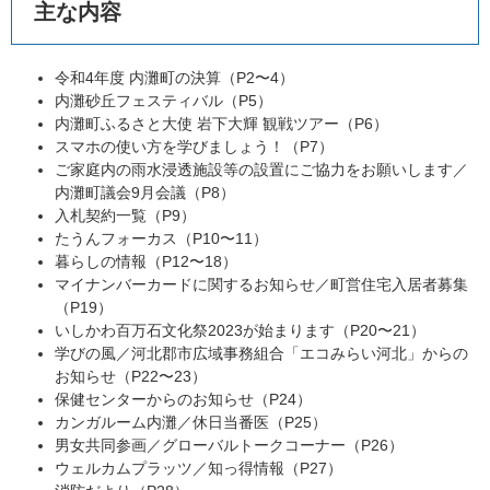
主な内容
令和4年度 内灘町の決算（P2〜4）
内灘砂丘フェスティバル（P5）
内灘町ふるさと大使 岩下大輝 観戦ツアー（P6）
スマホの使い方を学びましょう！（P7）
ご家庭内の雨水浸透施設等の設置にご協力をお願いします／
内灘町議会9月会議（P8）
入札契約一覧（P9）
たうんフォーカス（P10〜11）
暮らしの情報（P12〜18）
マイナンバーカードに関するお知らせ／町営住宅入居者募集
（P19）
いしかわ百万石文化祭2023が始まります（P20〜21）
学びの風／河北郡市広域事務組合「エコみらい河北」からの
お知らせ（P22〜23）
保健センターからのお知らせ（P24）
カンガルーム内灘／休日当番医（P25）
男女共同参画／グローバルトークコーナー（P26）
ウェルカムプラッツ／知っ得情報（P27）