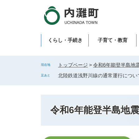
ペ
メ
ー
ニ
ジ
ュ
の
ー
先
を
くらし・手続き
子育て・教育
頭
飛
で
ば
新型コロナウイルス感染症
す
し
。
て
トップページ
>
令和6年能登半島地
現在地
本
北陸鉄道浅野川線の通常運行につい
足あと
文
へ
令和6年能登半島地