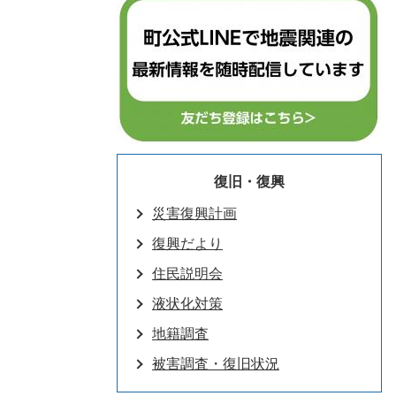
復旧・復興
災害復興計画
復興だより
住民説明会
液状化対策
地籍調査
被害調査・復旧状況