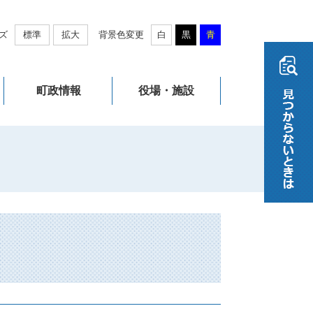
ズ
標準
拡大
背景色変更
白
黒
青
町政情報
役場・施設