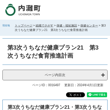
ペ
メ
ー
ニ
ジ
ュ
の
ー
先
を
トップページ
>
組織でさがす
>
保健・福祉施設
>
保健センター
>
第3
現在地
頭
飛
次うちなだ健康プラン21 第3次うちなだ食育推進計画
で
ば
す
し
。
て
第3次うちなだ健康プラン21 第3
本
文
次うちなだ食育推進計画
へ
ページ内目次
ページID：0016497
更新日：2024年4月1日更新
本
第3次うちなだ健康プラン21・第3次うちな
文