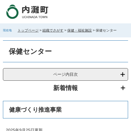
ペ
メ
ー
ニ
ジ
ュ
の
ー
先
を
トップページ
>
組織でさがす
>
保健・福祉施設
>
保健センター
現在地
頭
飛
で
ば
本
す
し
文
保健センター
。
て
本
文
へ
ページ内目次
新着情報
健康づくり推進事業
2025年9月25日更新