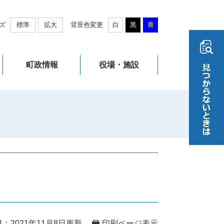
ズ
標準
拡大
背景色変更
白
黒
青
町政情報
役場・施設
：2021年11月8日更新
印刷ページ表示