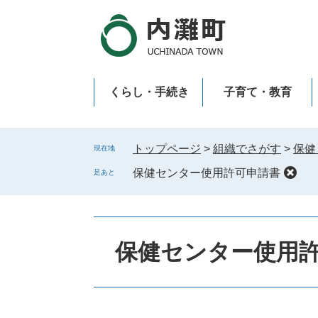
ペ
メ
ー
ニ
ジ
ュ
の
ー
先
を
くらし・手続き
子育て・教育
頭
飛
で
ば
新型コロナウイルス感染症
す
し
。
て
トップページ
>
組織でさがす
>
保健
現在地
本
保健センター使用許可申請書
足あと
文
へ
保健センター使用