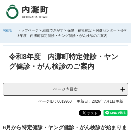
ペ
メ
ー
ニ
ジ
ュ
の
ー
先
を
トップページ
>
組織でさがす
>
保健・福祉施設
>
保健センター
>
令和
現在地
頭
飛
8年度 内灘町特定健診・ヤング健診・がん検診のご案内
で
ば
す
し
。
て
令和8年度 内灘町特定健診・ヤン
本
文
グ健診・がん検診のご案内
へ
ページ内目次
ページID：0019963
更新日：2026年7月1日更新
本
6月から特定健診・ヤング健診・がん検診が始まりま
文