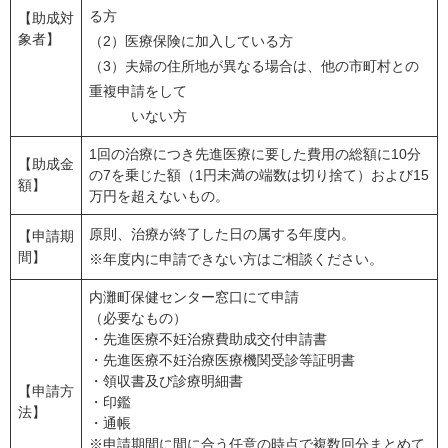
る方
【助成対
象者】
（2）医療保険に加入している方
（3）夫婦の住所地が異なる場合は、他の市町村との
重複申請をして
いない方
1回の治療につき先進医療に要した費用の総額に10分
【助成金
の7を乗じた額（1円未満の端数は切り捨て）および15
額】
万円を超えないもの。
原則、治療が終了した日の属する年度内。
【申請期
間】
※年度内に申請できない方はご相談ください。
内灘町保健センター窓口にて申請
（必要なもの）
・先進医療不妊治療費助成交付申請書
・先進医療不妊治療医療機関受診等証明書
・領収書及び診療明細書
【申請方
・印鑑
法】
・通帳
※申請期間に間に合う任意の時点で複数回分まとめて