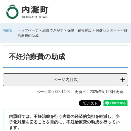
ペ
メ
ー
ニ
ジ
ュ
の
ー
先
を
トップページ
>
組織でさがす
>
保健・福祉施設
>
保健センター
>
不妊
現在地
頭
飛
治療費の助成
で
ば
す
し
。
て
不妊治療費の助成
本
文
へ
ページ内目次
ページID：0001423
更新日：2025年5月28日更新
本
内灘町では、不妊治療を行う夫婦の経済的負担を軽減し、少
文
子化対策を図ることを目的に、不妊治療費の助成を行ってい
ます。