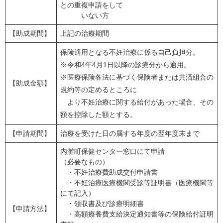
との重複申請をして
いない方
【助成期間】
上記の治療期間
保険適用となる不妊治療に係る自己負担分。
※令和4年4月1日以降の診療分から適用。
※医療保険各法に基づく保険者または共済組合の
【助成金額】
規約等の定めるところに
より不妊治療に関する給付があった場合、その
額を控除した額とする。
【申請期間】
治療を受けた日の属する年度の翌年度末まで
内灘町保健センター窓口にて申請
（必要なもの）
・不妊治療費助成交付申請書
・不妊治療医療機関受診等証明書（医療機関等
にて記入）
・領収書及び診療明細書
【申請方法】
・高額療養費支給決定通知書等の保険給付証明