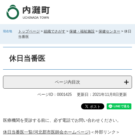
ペ
メ
ー
ニ
ジ
ュ
の
ー
先
を
トップページ
>
組織でさがす
>
保健・福祉施設
>
保健センター
>
休日
現在地
頭
飛
当番医
で
ば
す
し
。
て
休日当番医
本
文
へ
ページ内目次
ページID：0001425
更新日：2021年11月8日更新
本
医療機関を受診する前に、必ず電話でお問い合わせください。
文
休日当番医一覧(河北郡市医師会ホームページ)
＜外部リンク＞