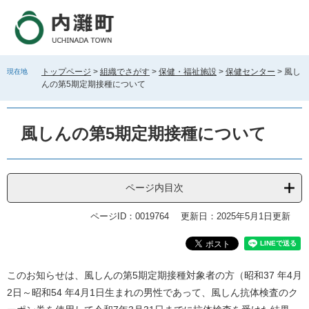
ペ
メ
ー
ニ
ジ
ュ
の
ー
先
を
トップページ
>
組織でさがす
>
保健・福祉施設
>
保健センター
>
風し
現在地
頭
飛
んの第5期定期接種について
で
ば
す
し
。
て
風しんの第5期定期接種について
本
文
へ
ページ内目次
ページID：0019764
更新日：2025年5月1日更新
本
このお知らせは、風しんの第5期定期接種対象者の方（昭和37 年4月
文
2日～昭和54 年4月1日生まれの男性であって、風しん抗体検査のク