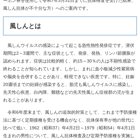
ーポン券を使用して令和7年3月31日までに抗体検査を受けた結果、
風しん抗体が不十分な方）へのご案内です。
風しんとは
風しんウイルスの感染によって起こる急性熱性発疹症です。潜伏
期間は2～3週間で、主な症状として、発疹、発熱、リンパ節腫脹が
認められます。症状は比較的軽く、約15～30％の人は不顕性感染で
終わることが知られています。しかし、まれに血小板減少性紫斑病
や脳炎を合併することがあり、軽視できない疾患です。特に、妊娠
20週頃までの妊婦が感染すると、胎児も風しんウイルスに感染し、
先天性心疾患、白内障、難聴などの先天性風しん症候群の児が生ま
れることがあります。
令和6年度末まで、風しんの追加的対策として、これまで予防接種
法に基づく定期接種を受ける機会がなく、抗体保有率が他の世代に
比べて低い、1962（昭和37）年4月2日～1979（昭和54）年4月1日
生まれの男性について、風しん抗体検査及び定期予防接種を実施し