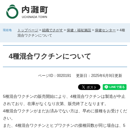
ペ
メ
ー
ニ
ジ
ュ
の
ー
先
を
トップページ
>
組織でさがす
>
保健・福祉施設
>
保健センター
>
4種
現在地
頭
飛
混合ワクチンについて
で
ば
す
し
。
て
4種混合ワクチンについて
本
文
へ
ページID：0020191
更新日：2025年6月9日更新
本
5種混合ワクチンの販売開始により、4種混合ワクチンは製造が中止
文
されており、在庫がなくなり次第、販売終了となります。
4種混合ワクチンがまだお済みでない方は、早めに接種をお受けくだ
さい。
また、4種混合ワクチンとヒブワクチンの接種回数が同じ場合は、5