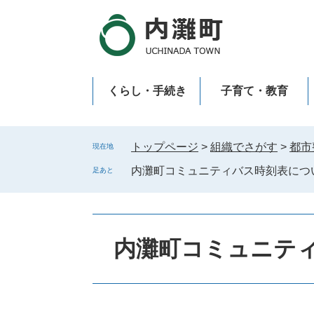
ペ
メ
ー
ニ
ジ
ュ
の
ー
先
を
くらし・手続き
子育て・教育
頭
飛
で
ば
新型コロナウイルス感染症
す
し
。
て
トップページ
>
組織でさがす
>
都市
現在地
本
内灘町コミュニティバス時刻表につ
足あと
文
へ
内灘町コミュニテ