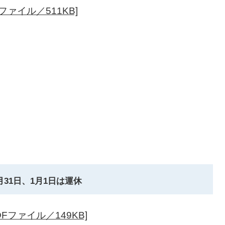
ファイル／511KB]
。
。
月31日、1月1日は運休
Fファイル／149KB]