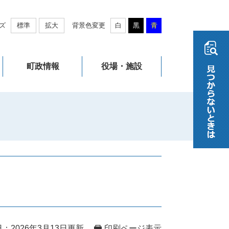
ズ
標準
拡大
背景色変更
白
黒
青
町政情報
役場・施設
：2026年3月13日更新
印刷ページ表示