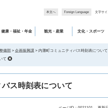
本文へ
Foreign Language
文字サイ
健康・福祉・年金
観光・産業
文化・スポーツ
整備部
>
企画振興課
>
内灘町コミュニティバス時刻表について
いて
ィバス時刻表について
ページID：0021101
更新日