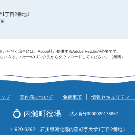
1丁目2番地1
09
いただく場合には、Adobe社が提供するAdobe Readerが必要です。
をお持ちでない方は、バナーのリンク先からダウンロードしてください。（無料）
マップ
著作権について
免責事項
情報セキュリティー
内灘町役場
法人番号3000020173657
〒920-0292 石川県河北郡内灘町字大学1丁目2番地1