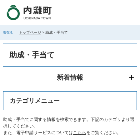
ペ
メ
ー
ニ
ジ
ュ
の
ー
先
を
トップページ
>
助成・手当て
現在地
頭
飛
で
ば
本
す
し
文
助成・手当て
。
て
本
文
へ
新着情報
カテゴリメニュー
助成・手当てに関する情報を検索できます。下記のカテゴリより選
択してください。
また、電子申請サービスについては
こちら
をご覧ください。