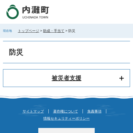
ペ
メ
ー
ニ
ジ
ュ
の
ー
先
を
トップページ
>
助成・手当て
>
防災
現在地
頭
飛
で
ば
本
す
し
文
防災
。
て
本
文
へ
被災者支援
サイトマップ
著作権について
免責事項
情報セキュリティーポリシー