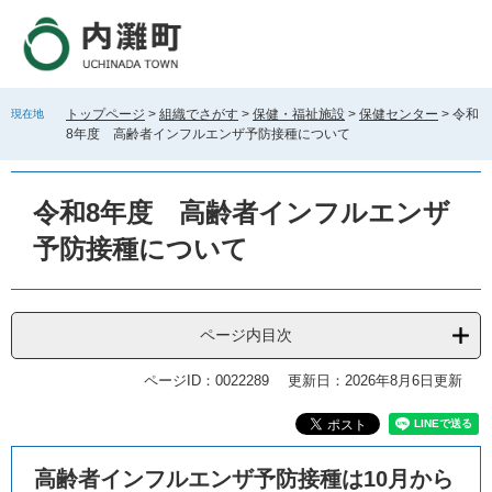
ペ
メ
ー
ニ
ジ
ュ
の
ー
先
を
トップページ
>
組織でさがす
>
保健・福祉施設
>
保健センター
>
令和
現在地
頭
飛
8年度 高齢者インフルエンザ予防接種について
で
ば
す
し
。
て
令和8年度 高齢者インフルエンザ
本
文
予防接種について
へ
ページ内目次
ページID：0022289
更新日：2026年8月6日更新
本
高齢者インフルエンザ予防接種は10月から
文