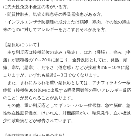
に先天性免疫不全症の者がいる方。
・間質性肺炎、気管支喘息等の呼吸器疾患がある方。
・インフルエンザ予防接種の成分または鶏卵、鶏肉、その他の鶏由
来のものに対してアレルギーをおこすおそれがある方。
【副反応について】
主な副反応は接種部位の赤み（発赤）、はれ（腫脹）、痛み（疼
痛）が接種者の10～20％に起こり、全身反応としては、発熱、頭
痛、寒気（悪寒）、だるさ（倦怠感）などが接種者の5～10％に起
こりますが、いずれも通常2～3日でなくなります。
また、まれにみられる重い副反応としては、アナフィラキシー様
症状（接種後30分以内に出現する呼吸困難等の重いアレルギー反応
のこと）が見られることがあります。
その他、重い副反応としてギラン・バレー症候群、急性脳症、急
性散在性脳脊髄炎、けいれん、肝機能障がい、喘息発作、血小板減
少性紫斑病などが報告されています。
【予防接種後を受けた後の注意】