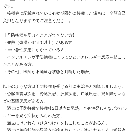
です。
・接種券に記載されている有効期限外に接種した場合は、全額自己
負担となりますのでご注意ください。
【予防接種を受けることができない方】
・発熱（体温が37.5℃以上）がある方。
・重い急性疾患にかかっている方。
・インフルエンザ予防接種によってひどいアレルギー反応を起こし
たことがある方。
・その他、医師が不適当な状態と判断した場合。
以下のような方は予防接種を受ける前に主治医と相談しましょう。
・心臓血管系疾患、腎臓疾患、肝臓疾患、血液疾患、発育障がいな
どの基礎疾患がある方。
・過去に予防接種で接種後2日以内に発熱、全身性発しんなどのアレ
ルギーを疑う症状がみられた方。
・過去にけいれん（ひきつけ）をおこしたことがある方。
・過去に免疫状態の異常を指摘されたことがある方もしくは近親者