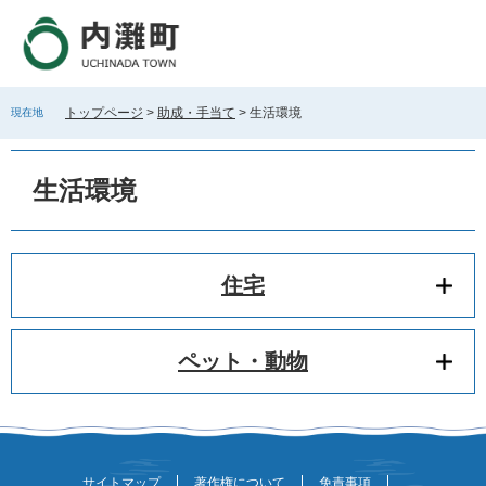
ペ
メ
ー
ニ
ジ
ュ
の
ー
先
を
トップページ
>
助成・手当て
>
生活環境
現在地
頭
飛
で
ば
本
す
し
文
生活環境
。
て
本
文
へ
住宅
ペット・動物
サイトマップ
著作権について
免責事項