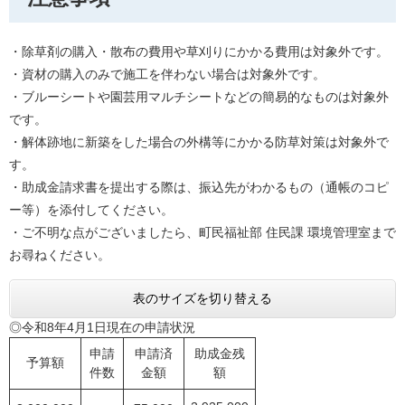
・除草剤の購入・散布の費用や草刈りにかかる費用は対象外です。
・資材の購入のみで施工を伴わない場合は対象外です。
・ブルーシートや園芸用マルチシートなどの簡易的なものは対象外
です。
・解体跡地に新築をした場合の外構等にかかる防草対策は対象外で
す。
​・助成金請求書を提出する際は、振込先がわかるもの（通帳のコピ
ー等）を添付してください。
・ご不明な点がございましたら、町民福祉部 住民課 環境管理室まで
お尋ねください。
表のサイズを切り替える
◎令和8年4月1日現在の申請状況
申請
申請済
助成金残
予算額
件数
金額
額