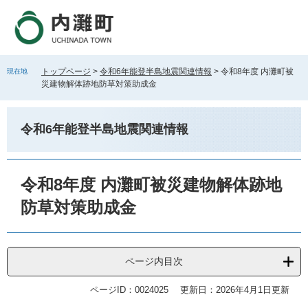
ペ
メ
ー
ニ
ジ
ュ
の
ー
先
を
トップページ
>
令和6年能登半島地震関連情報
>
令和8年度 内灘町被
現在地
頭
飛
災建物解体跡地防草対策助成金
で
ば
す
し
。
て
令和6年能登半島地震関連情報
本
文
へ
本
文
令和8年度 内灘町被災建物解体跡地
防草対策助成金
ページ内目次
ページID：0024025
更新日：2026年4月1日更新