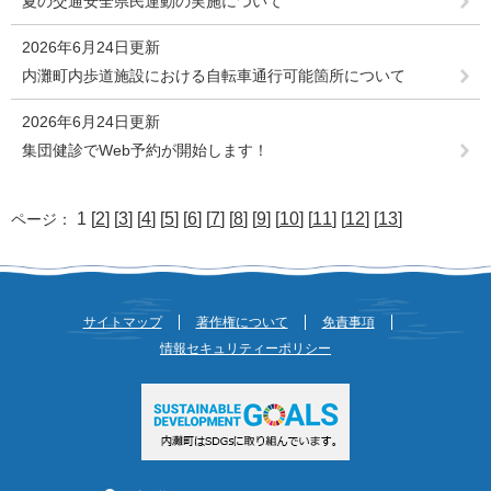
夏の交通安全県民運動の実施について
2026年6月24日更新
内灘町内歩道施設における自転車通行可能箇所について
2026年6月24日更新
集団健診でWeb予約が開始します！
1 [
2
] [
3
] [
4
] [
5
] [
6
] [
7
] [
8
] [
9
] [
10
] [
11
] [
12
] [
13
]
ページ：
サイトマップ
著作権について
免責事項
情報セキュリティーポリシー