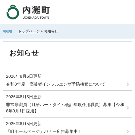
ペ
メ
ー
ニ
ジ
ュ
の
ー
先
を
トップページ
>
お知らせ
現在地
頭
飛
で
ば
本
す
し
文
お知らせ
。
て
本
文
へ
2026年8月6日更新
令和8年度 高齢者インフルエンザ予防接種について
2026年8月5日更新
非常勤職員（月給パートタイム会計年度任用職員）募集【令和
8年9月1日採用】
2026年8月5日更新
「町ホームページ」バナー広告募集中！