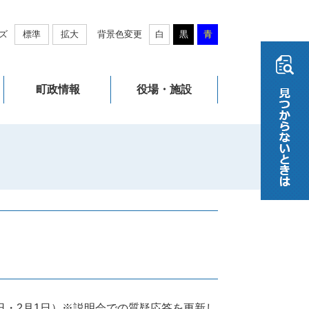
ズ
標準
拡大
背景色変更
白
黒
青
町政情報
役場・施設
日・2月1日）※説明会での質疑応答を更新し