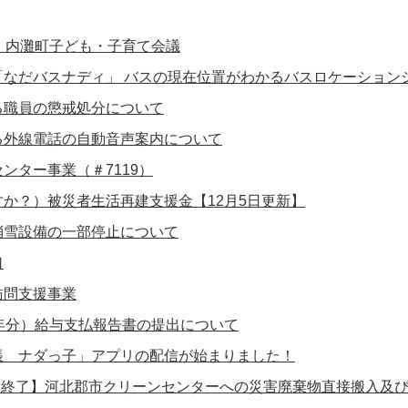
 内灘町子ども・子育て会議
「なだバスナディ」 バスの現在位置がわかるバスロケーション
る職員の懲戒処分について
る外線電話の自動音声案内について
ンター事業（＃7119）
か？）被災者生活再建支援金【12月5日更新】
消雪設備の一部停止について
口
訪問支援事業
年分）給与支払報告書の提出について
帳 ナダっ子」アプリの配信が始まりました！
8日終了】河北郡市クリーンセンターへの災害廃棄物直接搬入及び