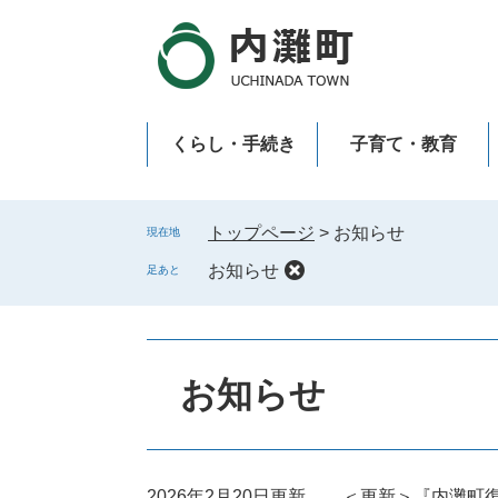
ペ
メ
ー
ニ
ジ
ュ
の
ー
先
を
くらし・手続き
子育て・教育
頭
飛
で
ば
新型コロナウイルス感染症
す
し
。
て
トップページ
>
お知らせ
現在地
本
お知らせ
足あと
文
へ
本
文
お知らせ
2026年2月20日更新
＜更新＞『内灘町復