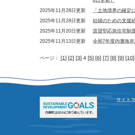
8日更新）
2025年11月28日更新
「土地境界の確定
2025年11月28日更新
妊婦のための支援
2025年11月20日更新
賃貸型応急住宅制度
2025年11月13日更新
令和7年度内灘海
[
1
] [
2
] [
3
] 4 [
5
] [
6
] [
7
] [
8
] [
9
] [
10
]
ページ：
サイト