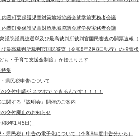
回 内灘町要保護児童対策地域協議会就学前実務者会議
回 内灘町要保護児童対策地域協議会就学後実務者会議
行衆議院議員総選挙及び最高裁判所裁判官国民審査の開票速報
び最高裁判所裁判官国民審査（令和8年2月8日執行）の投票状
子ども・子育て支援金制度」が始まります
告特集
税・県民税申告について
の交付申請が スマホで できるんです！！！！
宅に関する『説明会』開催のご案内
書の交付廃止のお知らせ
和8年1月5日）
税・県民税）申告の電子化について（令和8年度申告分から）