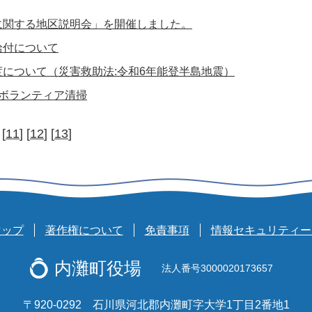
に関する地区説明会」を開催しました。
給付について
について（災害救助法:令和6年能登半島地震）
岸ボランティア清掃
 [
11
] [
12
] [
13
]
マップ
著作権について
免責事項
情報セキュリティー
内灘町役場
法人番号3000020173657
〒920-0292 石川県河北郡内灘町字大学1丁目2番地1