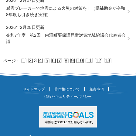
2026年2月27日更新
感震ブレーカーで地震による火災の対策を！（県補助金が令和
8年度も引き続き実施）
2026年2月25日更新
令和7年度 第2回 内灘町要保護児童対策地域協議会代表者会
議
[
1
] [
2
] 3 [
4
] [
5
] [
6
] [
7
] [
8
] [
9
] [
10
] [
11
] [
12
] [
13
]
ページ：
サイトマップ
著作権について
免責事項
情報セキュリティーポリシー