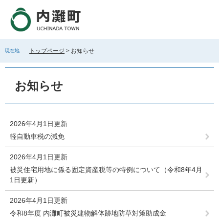
ペ
メ
ー
ニ
ジ
ュ
の
ー
先
を
トップページ
>
お知らせ
現在地
頭
飛
で
ば
本
す
し
文
お知らせ
。
て
本
文
へ
2026年4月1日更新
軽自動車税の減免
2026年4月1日更新
被災住宅用地に係る固定資産税等の特例について（令和8年4月
1日更新）
2026年4月1日更新
令和8年度 内灘町被災建物解体跡地防草対策助成金