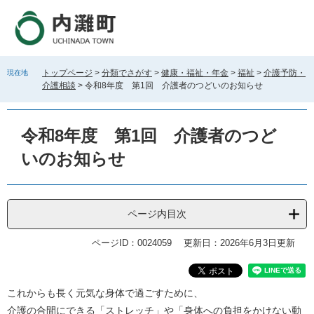
ペ
メ
ー
ニ
ジ
ュ
の
ー
先
を
トップページ
>
分類でさがす
>
健康・福祉・年金
>
福祉
>
介護予防・
現在地
頭
飛
介護相談
>
令和8年度 第1回 介護者のつどいのお知らせ
で
ば
す
し
。
て
令和8年度 第1回 介護者のつど
本
文
いのお知らせ
へ
ページ内目次
ページID：0024059
更新日：2026年6月3日更新
本
これからも長く元気な身体で過ごすために、
文
介護の合間にできる「ストレッチ」や「身体への負担をかけない動