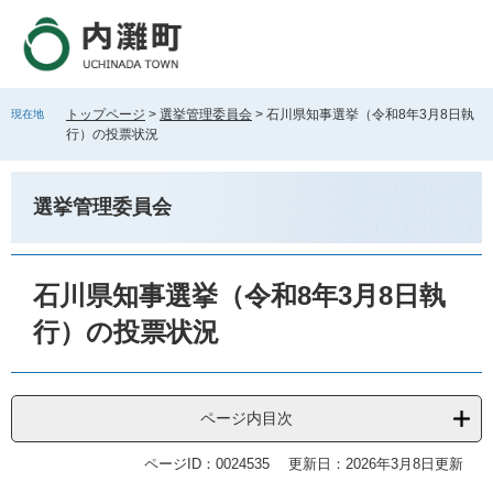
ペ
メ
ー
ニ
ジ
ュ
の
ー
先
を
トップページ
>
選挙管理委員会
>
石川県知事選挙（令和8年3月8日執
現在地
頭
飛
行）の投票状況
で
ば
す
し
。
て
選挙管理委員会
本
文
へ
本
文
石川県知事選挙（令和8年3月8日執
行）の投票状況
ページ内目次
ページID：0024535
更新日：2026年3月8日更新