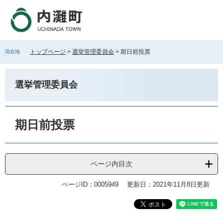
ペ
メ
ー
ニ
ジ
ュ
の
ー
先
を
トップページ
>
選挙管理委員会
>
期日前投票
現在地
頭
飛
で
ば
す
し
選挙管理委員会
。
て
本
文
本
へ
文
期日前投票
ページ内目次
ページID：0005949
更新日：2021年11月8日更新